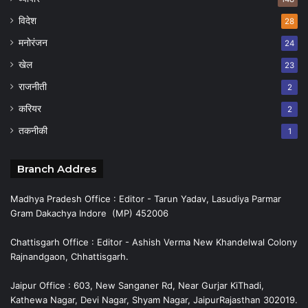
विदेश
28
मनोरंजन
24
खेल
23
राजनीती
2
करियर
2
तकनीकी
1
Branch Addres
Madhya Pradesh Office : Editor - Tarun Yadav, Lasudiya Parmar
Gram Dakachya Indore (MP) 452006
Chattisgarh Office : Editor - Ashish Verma New Khandelwal Colony
Rajnandgaon, Chhattisgarh.
Jaipur Office : 603, New Sanganer Rd, Near Gurjar KiThadi,
Kathewa Nagar, Devi Nagar, Shyam Nagar, JaipurRajasthan 302019.