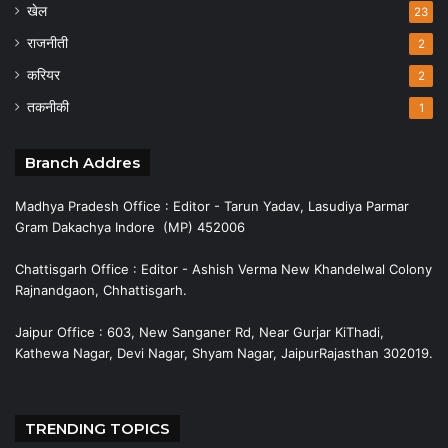
खेल
23
राजनीती
2
करियर
2
तकनीकी
1
Branch Addres
Madhya Pradesh Office : Editor - Tarun Yadav, Lasudiya Parmar
Gram Dakachya Indore (MP) 452006
Chattisgarh Office : Editor - Ashish Verma New Khandelwal Colony
Rajnandgaon, Chhattisgarh.
Jaipur Office : 603, New Sanganer Rd, Near Gurjar KiThadi,
Kathewa Nagar, Devi Nagar, Shyam Nagar, JaipurRajasthan 302019.
TRENDING TOPICS