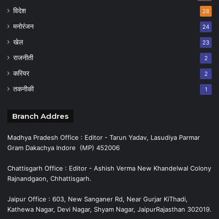
विदेश
28
मनोरंजन
24
खेल
23
राजनीती
2
करियर
2
तकनीकी
1
Branch Addres
Madhya Pradesh Office : Editor - Tarun Yadav, Lasudiya Parmar
Gram Dakachya Indore (MP) 452006
Chattisgarh Office : Editor - Ashish Verma New Khandelwal Colony
Rajnandgaon, Chhattisgarh.
Jaipur Office : 603, New Sanganer Rd, Near Gurjar KiThadi,
Kathewa Nagar, Devi Nagar, Shyam Nagar, JaipurRajasthan 302019.