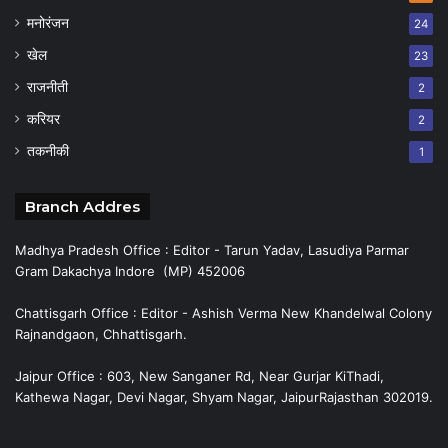
मनोरंजन
24
खेल
23
राजनीती
2
करियर
2
तकनीकी
1
Branch Addres
Madhya Pradesh Office : Editor - Tarun Yadav, Lasudiya Parmar
Gram Dakachya Indore (MP) 452006
Chattisgarh Office : Editor - Ashish Verma New Khandelwal Colony
Rajnandgaon, Chhattisgarh.
Jaipur Office : 603, New Sanganer Rd, Near Gurjar KiThadi,
Kathewa Nagar, Devi Nagar, Shyam Nagar, JaipurRajasthan 302019.