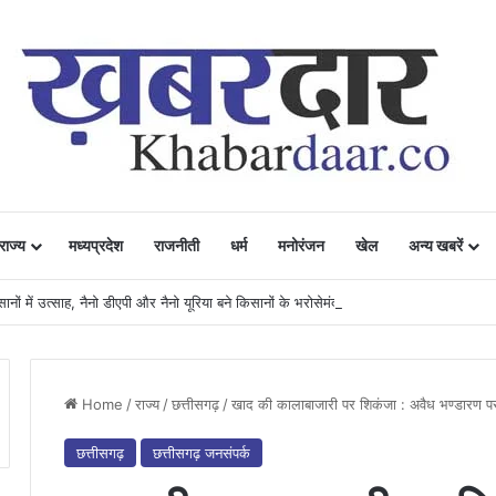
राज्य
मध्यप्रदेश
राजनीती
धर्म
मनोरंजन
खेल
अन्य खबरें
ं में उत्साह, नैनो डीएपी और नैनो यूरिया बने किसानों के भरोसेमंद कृषि साथी…..
Home
/
राज्य
/
छत्तीसगढ़
/
खाद की कालाबाजारी पर शिकंजा : अवैध भण्डारण प
छत्तीसगढ़
छत्तीसगढ़ जनसंपर्क