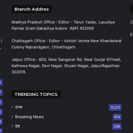
Branch Addres
Madhya Pradesh Office : Editor - Tarun Yadav, Lasudiya
C
Parmar Gram Dakachya Indore (MP) 452006
E
 /
Chattisgarh Office : Editor - Ashish Verma New Khandelwal
,
Colony Rajnandgaon, Chhattisgarh.
Jaipur Office : 603, New Sanganer Rd, Near Gurjar KiThadi,
Kathewa Nagar, Devi Nagar, Shyam Nagar, JaipurRajasthan
302019.
1
7
TRENDING TOPICS
5
राज्य
10,211
5
Breaking News
814
8
देश
298
7