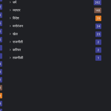
धर्म
262
2
व्यापार
148
8
विदेश
28
5
मनोरंजन
24
6
खेल
23
5
राजनीती
2
8
करियर
2
7
तकनीकी
1
4
8
2
8
8
4