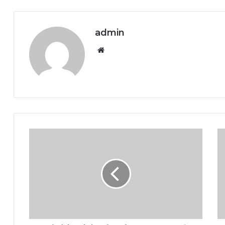
admin
Website