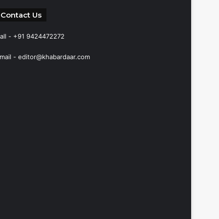
Contact Us
all - +91 9424472272
mail -
editor@khabardaar.com