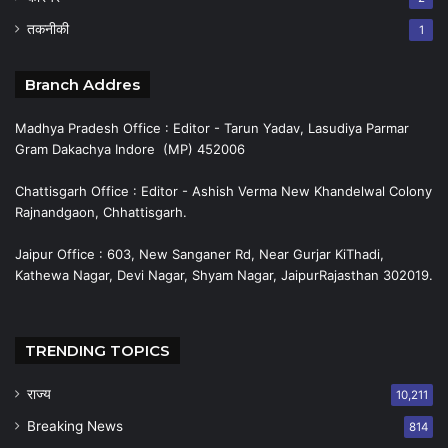
तकनीकी
1
Branch Addres
Madhya Pradesh Office : Editor - Tarun Yadav, Lasudiya Parmar
Gram Dakachya Indore (MP) 452006
Chattisgarh Office : Editor - Ashish Verma New Khandelwal Colony
Rajnandgaon, Chhattisgarh.
Jaipur Office : 603, New Sanganer Rd, Near Gurjar KiThadi,
Kathewa Nagar, Devi Nagar, Shyam Nagar, JaipurRajasthan 302019.
TRENDING TOPICS
राज्य
10,211
Breaking News
814