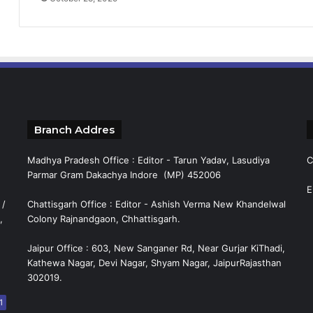
Branch Addres
Madhya Pradesh Office : Editor - Tarun Yadav, Lasudiya
C
Parmar Gram Dakachya Indore (MP) 452006
E
 /
Chattisgarh Office : Editor - Ashish Verma New Khandelwal
,
Colony Rajnandgaon, Chhattisgarh.
Jaipur Office : 603, New Sanganer Rd, Near Gurjar KiThadi,
Kathewa Nagar, Devi Nagar, Shyam Nagar, JaipurRajasthan
302019.
1