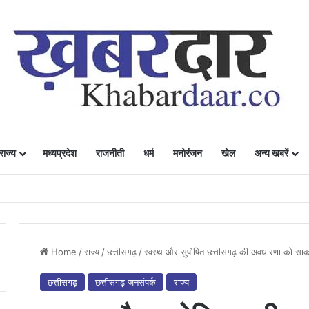
राज्य
मध्यप्रदेश
राजनीती
धर्म
मनोरंजन
खेल
अन्य खबरें
ं में उत्साह, नैनो डीएपी और नैनो यूरिया बने किसानों के भरोसेमंद कृषि साथी…..
Home
/
राज्य
/
छत्तीसगढ़
/
स्वस्थ और सुपोषित छत्तीसगढ़ की अवधारणा को साकार क
छत्तीसगढ़
छत्तीसगढ़ जनसंपर्क
राज्य