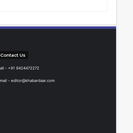
Contact Us
all - +91 9424472272
mail -
editor@khabardaar.com