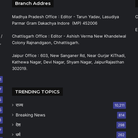
Branch Addres
Madhya Pradesh Office : Editor - Tarun Yadav, Lasudiya
C
Parmar Gram Dakachya Indore (MP) 452006
E
 /
Chattisgarh Office : Editor - Ashish Verma New Khandelwal
,
Colony Rajnandgaon, Chhattisgarh.
Jaipur Office : 603, New Sanganer Rd, Near Gurjar KiThadi,
Kathewa Nagar, Devi Nagar, Shyam Nagar, JaipurRajasthan
302019.
1
7
TRENDING TOPICS
5
राज्य
10,211
5
Breaking News
814
8
देश
298
7
धर्म
262