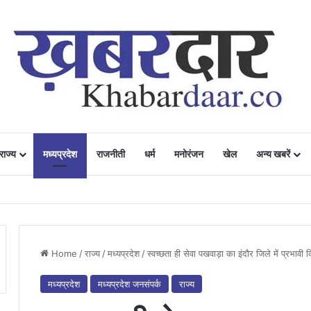
राज्य
मध्यप्रदेश
राजनीती
धर्म
मनोरंजन
खेल
अन्य खबरें
ं में उत्साह, नैनो डीएपी और नैनो यूरिया बने किसानों के भरोसेमंद कृषि साथी…..
Home
/
राज्य
/
मध्यप्रदेश
/
स्वच्छता ही सेवा पखवाड़ा का इंदौर जिले में प्रभावी क
मध्यप्रदेश
मध्यप्रदेश जनसंपर्क
राज्य