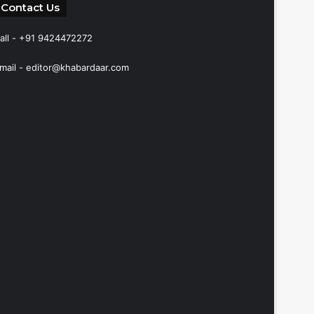
Contact Us
all - +91 9424472272
mail -
editor@khabardaar.com