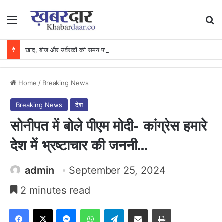
Menu
Se
खाद, बीज और उर्वरकों की समय पर उपलब्धता से किसानों में उत्साह, नैनो डीएपी और नैनो यूरिया बने किसानों के भरोसेमंद कृषि साथी…..
Home
/
Breaking News
Breaking News
देश
सोनीपत में बोले पीएम मोदी- कांग्रेस हमारे
देश में भ्रष्टाचार की जननी…
admin
September 25, 2024
2 minutes read
Facebook
X
Messenger
WhatsApp
Telegram
Share via Email
Print