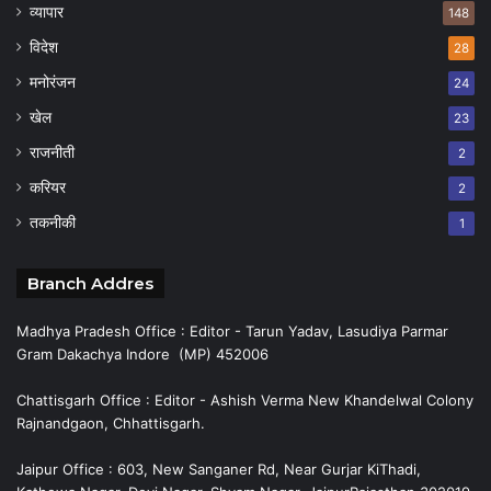
व्यापार
148
विदेश
28
मनोरंजन
24
खेल
23
राजनीती
2
करियर
2
तकनीकी
1
Branch Addres
Madhya Pradesh Office : Editor - Tarun Yadav, Lasudiya Parmar
Gram Dakachya Indore (MP) 452006
Chattisgarh Office : Editor - Ashish Verma New Khandelwal Colony
Rajnandgaon, Chhattisgarh.
Jaipur Office : 603, New Sanganer Rd, Near Gurjar KiThadi,