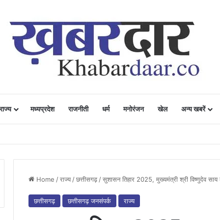
राज्य
मध्यप्रदेश
राजनीती
धर्म
मनोरंजन
खेल
अन्य खबरें
ं में उत्साह, नैनो डीएपी और नैनो यूरिया बने किसानों के भरोसेमंद कृषि साथी…..
Home
/
राज्य
/
छत्तीसगढ़
/
सुशासन तिहार 2025, मुख्यमंत्री श्री विष्णुदेव स
छत्तीसगढ़
छत्तीसगढ़ जनसंपर्क
राज्य