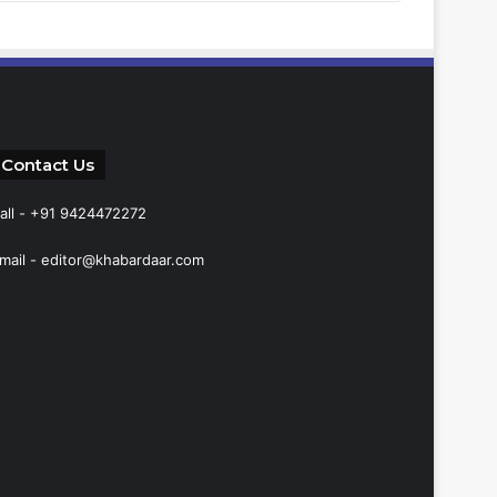
Contact Us
all - +91 9424472272
mail -
editor@khabardaar.com