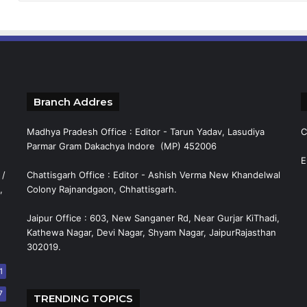
Branch Addres
Madhya Pradesh Office : Editor - Tarun Yadav, Lasudiya
C
Parmar Gram Dakachya Indore (MP) 452006
E
 /
Chattisgarh Office : Editor - Ashish Verma New Khandelwal
,
Colony Rajnandgaon, Chhattisgarh.
Jaipur Office : 603, New Sanganer Rd, Near Gurjar KiThadi,
Kathewa Nagar, Devi Nagar, Shyam Nagar, JaipurRajasthan
302019.
1
7
TRENDING TOPICS