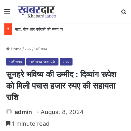
Menu
Se
खाद, बीज और उर्वरकों की समय पर उपलब्धता से किसानों में उत्साह, नैनो डीएपी और नैनो यूरिया बने किसानों के भरोसेमंद कृषि साथी…..
Home
/
राज्य
/
छत्तीसगढ़
छत्तीसगढ़
छत्तीसगढ़ जनसंपर्क
राज्य
सुनहरे भविष्य की उम्मीद : दिव्यांग रूपेश
को मिली पचास हजार रुपए की सहायता
राशि
admin
August 8, 2024
1 minute read