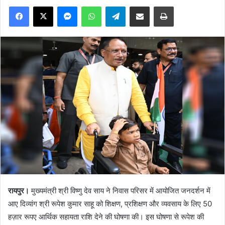
Facebook
X
Messenger
WhatsApp
Telegram
Share via Email
Print
रायपुर।
मुख्यमंत्री श्री विष्णु देव साय ने निवास परिसर में आयोजित जनदर्शन में
आए दिव्यांग श्री रूपेश कुमार साहू को शिक्षण, प्रशिक्षण और व्यवसाय के लिए 50
हज़ार रूपए आर्थिक सहायता राशि देने की घोषणा की। इस घोषणा से रूपेश की