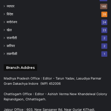
व्यापार
148
विदेश
28
मनोरंजन
24
खेल
23
राजनीती
2
करियर
2
तकनीकी
1
Branch Addres
Madhya Pradesh Office : Editor - Tarun Yadav, Lasudiya Parmar
Gram Dakachya Indore (MP) 452006
Chattisgarh Office : Editor - Ashish Verma New Khandelwal Colony
Rajnandgaon, Chhattisgarh.
Jaipur Office : 603, New Sanganer Rd, Near Gurjar KiThadi,