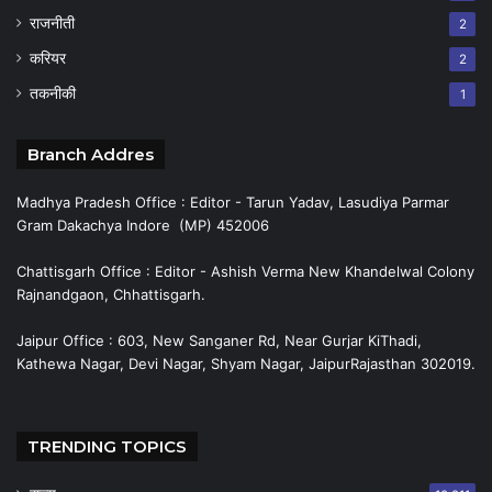
राजनीती
2
करियर
2
तकनीकी
1
Branch Addres
Madhya Pradesh Office : Editor - Tarun Yadav, Lasudiya Parmar
Gram Dakachya Indore (MP) 452006
Chattisgarh Office : Editor - Ashish Verma New Khandelwal Colony
Rajnandgaon, Chhattisgarh.
Jaipur Office : 603, New Sanganer Rd, Near Gurjar KiThadi,
Kathewa Nagar, Devi Nagar, Shyam Nagar, JaipurRajasthan 302019.
TRENDING TOPICS