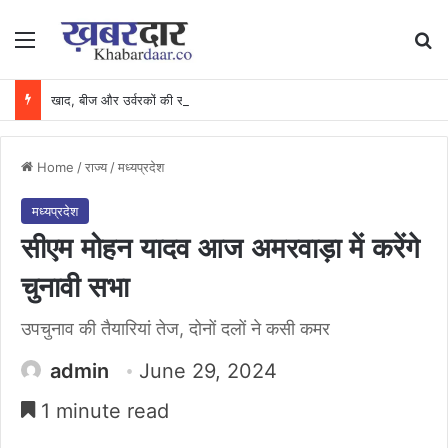
Menu
Se
खाद, बीज और उर्वरकों की समय पर उपलब्धता से किसानों में उत्साह, नैनो डीएपी और नैनो यूरिया बने किसानों के भरोसेमंद कृषि साथी…..
Home
/
राज्य
/
मध्यप्रदेश
मध्यप्रदेश
सीएम मोहन यादव आज अमरवाड़ा में करेंगे
चुनावी सभा
उपचुनाव की तैयारियां तेज, दोनों दलों ने कसी कमर
admin
June 29, 2024
1 minute read
Facebook
X
Messenger
WhatsApp
Telegram
Share via Email
Print