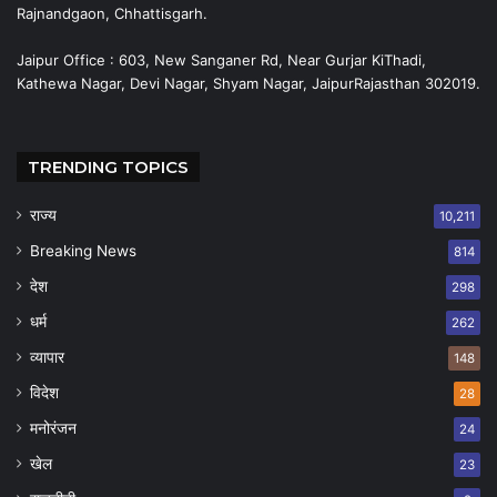
Rajnandgaon, Chhattisgarh.
Jaipur Office : 603, New Sanganer Rd, Near Gurjar KiThadi,
Kathewa Nagar, Devi Nagar, Shyam Nagar, JaipurRajasthan 302019.
TRENDING TOPICS
राज्य
10,211
Breaking News
814
देश
298
धर्म
262
व्यापार
148
विदेश
28
मनोरंजन
24
खेल
23