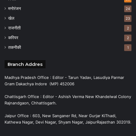
मनोरंजन
24
खेल
23
राजनीती
2
करियर
2
तकनीकी
1
Branch Addres
Madhya Pradesh Office : Editor - Tarun Yadav, Lasudiya Parmar
Gram Dakachya Indore (MP) 452006
Chattisgarh Office : Editor - Ashish Verma New Khandelwal Colony
Rajnandgaon, Chhattisgarh.
Jaipur Office : 603, New Sanganer Rd, Near Gurjar KiThadi,
Kathewa Nagar, Devi Nagar, Shyam Nagar, JaipurRajasthan 302019.