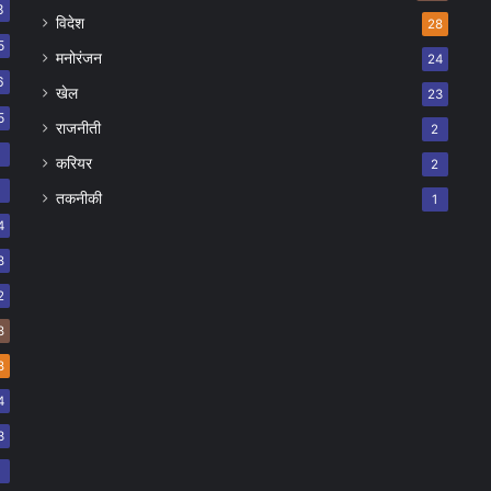
8
विदेश
28
5
मनोरंजन
24
6
खेल
23
5
राजनीती
2
8
करियर
2
7
तकनीकी
1
4
8
2
8
8
4
3
2