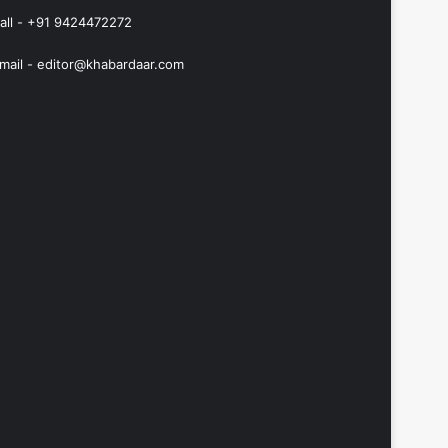
all - +91 9424472272
mail -
editor@khabardaar.com