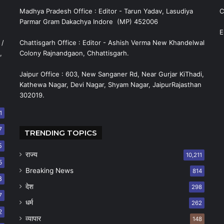
Madhya Pradesh Office : Editor - Tarun Yadav, Lasudiya
C
Parmar Gram Dakachya Indore (MP) 452006
E
 /
Chattisgarh Office : Editor - Ashish Verma New Khandelwal
,
Colony Rajnandgaon, Chhattisgarh.
Jaipur Office : 603, New Sanganer Rd, Near Gurjar KiThadi,
Kathewa Nagar, Devi Nagar, Shyam Nagar, JaipurRajasthan
302019.
1
7
TRENDING TOPICS
5
राज्य
10,211
5
Breaking News
814
8
देश
298
7
धर्म
262
2
व्यापार
148