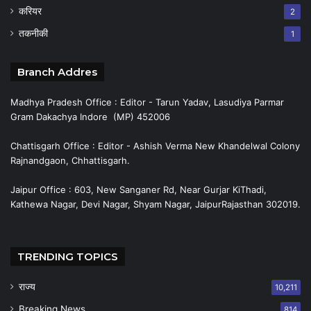
करियर
2
तकनीकी
1
Branch Addres
Madhya Pradesh Office : Editor - Tarun Yadav, Lasudiya Parmar
Gram Dakachya Indore (MP) 452006
Chattisgarh Office : Editor - Ashish Verma New Khandelwal Colony
Rajnandgaon, Chhattisgarh.
Jaipur Office : 603, New Sanganer Rd, Near Gurjar KiThadi,
Kathewa Nagar, Devi Nagar, Shyam Nagar, JaipurRajasthan 302019.
TRENDING TOPICS
राज्य
10,211
Breaking News
814