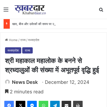
Menu
Se
खाद, बीज और उर्वरकों की समय पर उपलब्धता से किसानों में उत्साह, नैनो डीएपी और नैनो यूरिया बने किसानों के भरोसेमंद कृषि साथी…..
Home
/
राज्य
/
मध्यप्रदेश
मध्यप्रदेश
राज्य
श्री महाकाल महालोक के बनने से
श्रध्दालुओं की संख्या में अभूतपूर्व वृद्धि हुई
News Desk
December 12, 2024
2 minutes read
Facebook
X
Messenger
WhatsApp
Telegram
Share via Email
Print