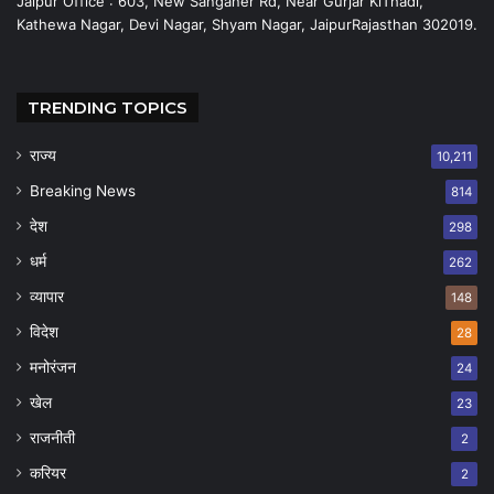
Jaipur Office : 603, New Sanganer Rd, Near Gurjar KiThadi,
Kathewa Nagar, Devi Nagar, Shyam Nagar, JaipurRajasthan 302019.
TRENDING TOPICS
राज्य
10,211
Breaking News
814
देश
298
धर्म
262
व्यापार
148
विदेश
28
मनोरंजन
24
खेल
23
राजनीती
2
करियर
2