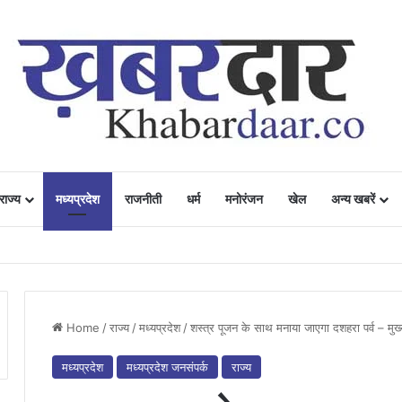
राज्य
मध्यप्रदेश
राजनीती
धर्म
मनोरंजन
खेल
अन्य खबरें
ं में उत्साह, नैनो डीएपी और नैनो यूरिया बने किसानों के भरोसेमंद कृषि साथी…..
Home
/
राज्य
/
मध्यप्रदेश
/
शस्त्र पूजन के साथ मनाया जाएगा दशहरा पर्व – मुख्
मध्यप्रदेश
मध्यप्रदेश जनसंपर्क
राज्य