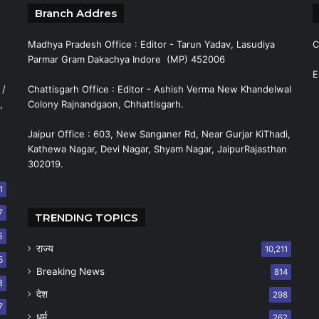
Branch Addres
Madhya Pradesh Office : Editor - Tarun Yadav, Lasudiya
C
Parmar Gram Dakachya Indore (MP) 452006
E
 /
Chattisgarh Office : Editor - Ashish Verma New Khandelwal
,
Colony Rajnandgaon, Chhattisgarh.
Jaipur Office : 603, New Sanganer Rd, Near Gurjar KiThadi,
Kathewa Nagar, Devi Nagar, Shyam Nagar, JaipurRajasthan
302019.
1
7
TRENDING TOPICS
5
राज्य
10,211
5
Breaking News
814
8
देश
298
7
धर्म
262