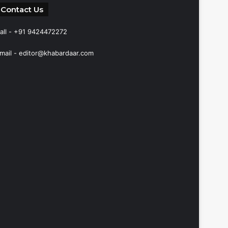
Contact Us
all - +91 9424472272
mail -
editor@khabardaar.com