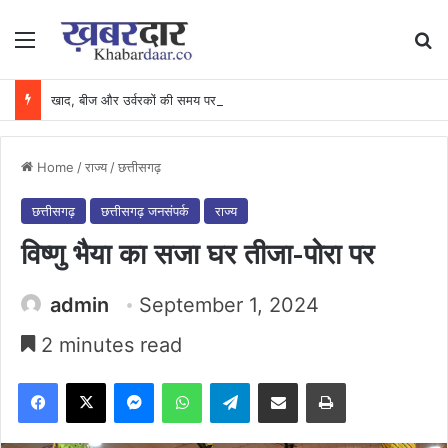
Menu
Se
खाद, बीज और उर्वरकों की समय पर उपलब्धता से किसानों में उत्साह, नैनो डीएपी और नैनो यूरिया बने किसानों के भरोसेमंद कृषि साथी…..
Home
/
राज्य
/
छत्तीसगढ़
छत्तीसगढ़
छत्तीसगढ़ जनसंपर्क
राज्य
विष्णु भैया का सजा घर तीजा-पोरा पर
admin
September 1, 2024
2 minutes read
Facebook
X
Messenger
WhatsApp
Telegram
Share via Email
Print