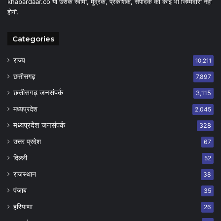
khabardaar.co या उसके स्वामी, मुद्रक, प्रकाशक, संपादक की कोई भी जिम्मेदारी नहीं
होगी.
Categories
राज्य
10,211
छत्तीसगढ़
7,897
छत्तीसगढ़ जनसंपर्क
3,115
मध्यप्रदेश
2,045
मध्यप्रदेश जनसंपर्क
328
उत्तर प्रदेश
67
दिल्ली
52
राजस्थान
38
पंजाब
35
हरियाणा
26