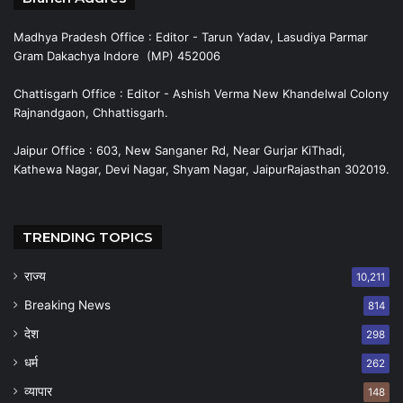
Madhya Pradesh Office : Editor - Tarun Yadav, Lasudiya Parmar
Gram Dakachya Indore (MP) 452006
Chattisgarh Office : Editor - Ashish Verma New Khandelwal Colony
Rajnandgaon, Chhattisgarh.
Jaipur Office : 603, New Sanganer Rd, Near Gurjar KiThadi,
Kathewa Nagar, Devi Nagar, Shyam Nagar, JaipurRajasthan 302019.
TRENDING TOPICS
राज्य
10,211
Breaking News
814
देश
298
धर्म
262
व्यापार
148