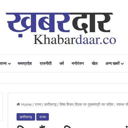
राज्य
मध्यप्रदेश
राजनीती
धर्म
मनोरंजन
खेल
अन्य खबरें
ं में उत्साह, नैनो डीएपी और नैनो यूरिया बने किसानों के भरोसेमंद कृषि साथी…..
Home
/
राज्य
/
छत्तीसगढ़
/
विश्व कैंसर दिवस पर मुख्यमंत्री का संदेश : स्वस्थ 
छत्तीसगढ़
राज्य