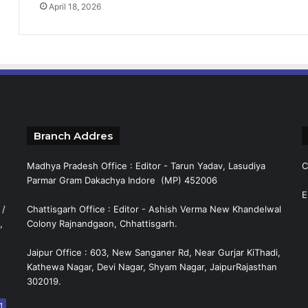
April 18, 2026
Branch Addres
Madhya Pradesh Office : Editor - Tarun Yadav, Lasudiya
C
Parmar Gram Dakachya Indore (MP) 452006
E
 /
Chattisgarh Office : Editor - Ashish Verma New Khandelwal
,
Colony Rajnandgaon, Chhattisgarh.
Jaipur Office : 603, New Sanganer Rd, Near Gurjar KiThadi,
Kathewa Nagar, Devi Nagar, Shyam Nagar, JaipurRajasthan
302019.
1