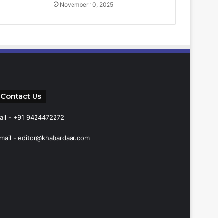
November 10, 2025
Contact Us
all - +91 9424472272
mail -
editor@khabardaar.com