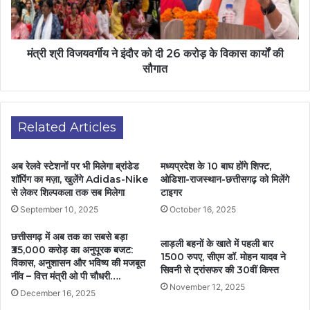
मंत्री श्री विजयवर्गीय ने इंदौर को दी 26 करोड़ के विकास कार्यों की
सौगात
Related Articles
अब रेलवे स्टेशनों पर भी मिलेगा ब्रांडेड
मध्यप्रदेश के 10 बाघ होंगे शिफ्ट,
शॉपिंग का मज़ा, खुलेंगे Adidas-Nike
ओडिशा-राजस्थान-छत्तीसगढ़ को मिलेंगे
से लेकर शिल्पकला तक सब मिलेगा
टाइगर
September 10, 2025
October 16, 2025
छत्तीसगढ़ में अब तक का सबसे बड़ा
लाड़ली बहनों के खाते में पहली बार
₹35,000 करोड़ का अनुपूरक बजट:
1500 रुपए, सीएम डॉ. मोहन यादव ने
विकास, अनुशासन और भविष्य की मजबूत
सिवनी से ट्रांसफर की 30वीं किस्त
नींव – वित्त मंत्री ओ पी चौधरी….
November 12, 2025
December 16, 2025