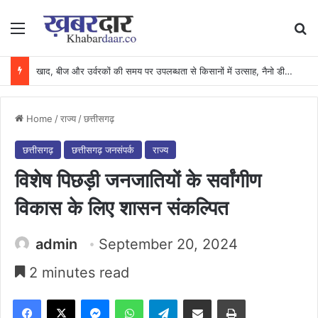
Menu
Se
खाद की कालाबाजारी पर शिकंजा : अवैध भण्डारण पर कार्रवाई, गोदाम सील और खाद जब्त….
Home
/
राज्य
/
छत्तीसगढ़
छत्तीसगढ़
छत्तीसगढ़ जनसंपर्क
राज्य
विशेष पिछड़ी जनजातियों के सर्वांगीण
विकास के लिए शासन संकल्पित
admin
September 20, 2024
2 minutes read
Facebook
X
Messenger
WhatsApp
Telegram
Share via Email
Print