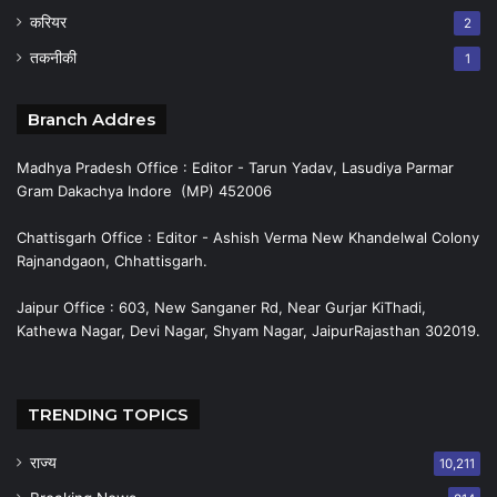
करियर
2
तकनीकी
1
Branch Addres
Madhya Pradesh Office : Editor - Tarun Yadav, Lasudiya Parmar
Gram Dakachya Indore (MP) 452006
Chattisgarh Office : Editor - Ashish Verma New Khandelwal Colony
Rajnandgaon, Chhattisgarh.
Jaipur Office : 603, New Sanganer Rd, Near Gurjar KiThadi,
Kathewa Nagar, Devi Nagar, Shyam Nagar, JaipurRajasthan 302019.
TRENDING TOPICS
राज्य
10,211