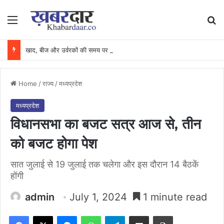
Menu
Se
खाद, बीज और उर्वरकों की समय पर उपलब्धता से किसानों में उत्साह, नैनो डीएपी और नैनो यूरिया बने किसानों के भरोसेमंद कृषि साथी…..
Home
/
राज्य
/
मध्यप्रदेश
मध्यप्रदेश
विधानसभा का बजट सत्र आज से, तीन
को बजट होगा पेश
सात जुलाई से 19 जुलाई तक चलेगा और इस दौरान 14 बैठकें
होंगी
admin
July 1, 2024
1 minute read
Facebook
X
Messenger
WhatsApp
Telegram
Share via Email
Print