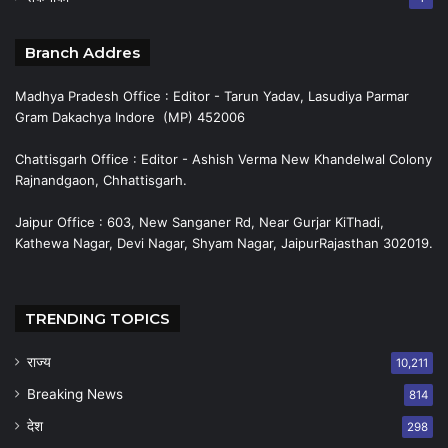
Branch Addres
Madhya Pradesh Office : Editor - Tarun Yadav, Lasudiya Parmar
Gram Dakachya Indore (MP) 452006
Chattisgarh Office : Editor - Ashish Verma New Khandelwal Colony
Rajnandgaon, Chhattisgarh.
Jaipur Office : 603, New Sanganer Rd, Near Gurjar KiThadi,
Kathewa Nagar, Devi Nagar, Shyam Nagar, JaipurRajasthan 302019.
TRENDING TOPICS
राज्य
10,211
Breaking News
814
देश
298