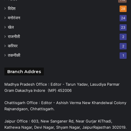
विदेश
28
मनोरंजन
24
खेल
23
राजनीती
2
करियर
2
तकनीकी
1
Branch Addres
Madhya Pradesh Office : Editor - Tarun Yadav, Lasudiya Parmar
Gram Dakachya Indore (MP) 452006
Chattisgarh Office : Editor - Ashish Verma New Khandelwal Colony
Rajnandgaon, Chhattisgarh.
Jaipur Office : 603, New Sanganer Rd, Near Gurjar KiThadi,
Kathewa Nagar, Devi Nagar, Shyam Nagar, JaipurRajasthan 302019.