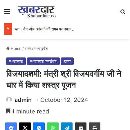
Menu
Se
खाद, बीज और उर्वरकों की समय पर उपलब्धता से किसानों में उत्साह, नैनो डीएपी और नैनो यूरिया बने किसानों के भरोसेमंद कृषि साथी…..
Home
/
राज्य
/
मध्यप्रदेश
मध्यप्रदेश
मध्यप्रदेश जनसंपर्क
राज्य
विजयादशमी: मंत्री श्री विजयवर्गीय जी ने
धार ​में किया शस्त्र पूजन
admin
October 12, 2024
1 minute read
Facebook
X
Messenger
WhatsApp
Telegram
Share via Email
Print