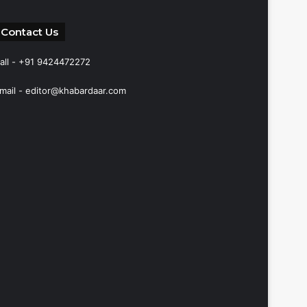
Contact Us
all - +91 9424472272
mail -
editor@khabardaar.com