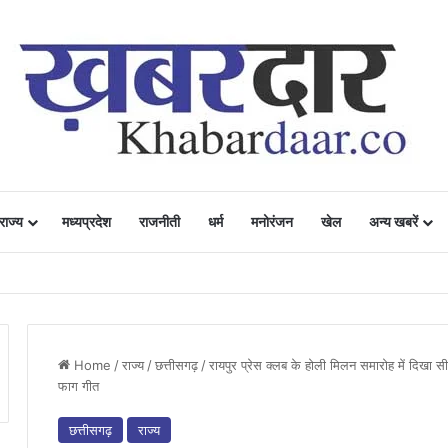
राज्य
मध्यप्रदेश
राजनीती
धर्म
मनोरंजन
खेल
अन्य खबरें
ं में उत्साह, नैनो डीएपी और नैनो यूरिया बने किसानों के भरोसेमंद कृषि साथी…..
Home
/
राज्य
/
छत्तीसगढ़
/
रायपुर प्रेस क्लब के होली मिलन समारोह में दिखा
फाग गीत
छत्तीसगढ़
राज्य