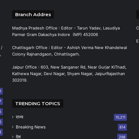
Branch Addres
Madhya Pradesh Office : Editor - Tarun Yadav, Lasudiya
C
Parmar Gram Dakachya Indore (MP) 452006
E
 /
Chattisgarh Office : Editor - Ashish Verma New Khandelwal
,
Colony Rajnandgaon, Chhattisgarh.
Jaipur Office : 603, New Sanganer Rd, Near Gurjar KiThadi,
Kathewa Nagar, Devi Nagar, Shyam Nagar, JaipurRajasthan
302019.
1
7
TRENDING TOPICS
5
राज्य
10,211
5
Breaking News
814
8
देश
298