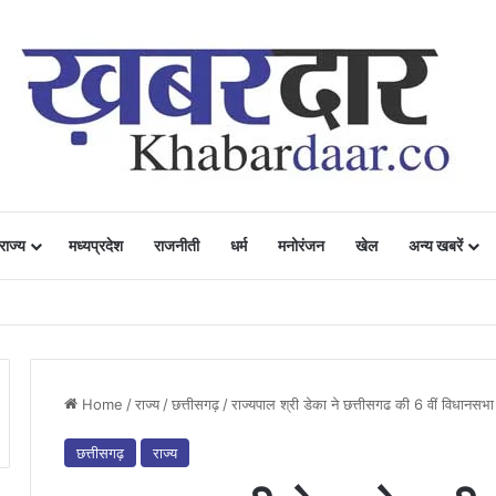
राज्य
मध्यप्रदेश
राजनीती
धर्म
मनोरंजन
खेल
अन्य खबरें
ं में उत्साह, नैनो डीएपी और नैनो यूरिया बने किसानों के भरोसेमंद कृषि साथी…..
Home
/
राज्य
/
छत्तीसगढ़
/
राज्यपाल श्री डेका ने छत्तीसगढ की 6 वीं विधानसभ
छत्तीसगढ़
राज्य