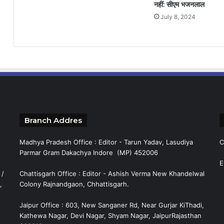
नहीं: सीएम भजनलाल
July 8, 2024
Branch Addres
Madhya Pradesh Office : Editor - Tarun Yadav, Lasudiya
C
Parmar Gram Dakachya Indore (MP) 452006
E
 /
Chattisgarh Office : Editor - Ashish Verma New Khandelwal
,
Colony Rajnandgaon, Chhattisgarh.
Jaipur Office : 603, New Sanganer Rd, Near Gurjar KiThadi,
Kathewa Nagar, Devi Nagar, Shyam Nagar, JaipurRajasthan