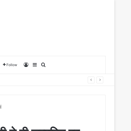
Log In
Sidebar
Search for
Follow
ाई