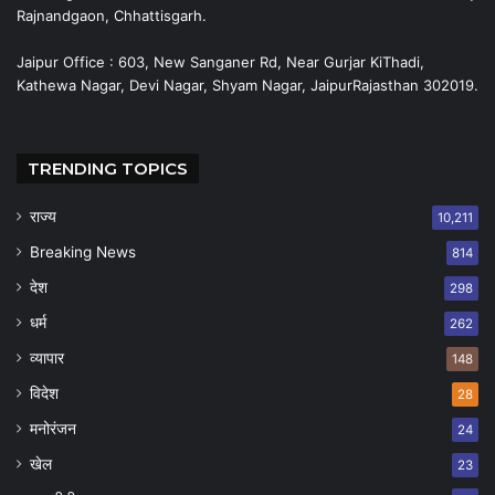
Rajnandgaon, Chhattisgarh.
Jaipur Office : 603, New Sanganer Rd, Near Gurjar KiThadi,
Kathewa Nagar, Devi Nagar, Shyam Nagar, JaipurRajasthan 302019.
TRENDING TOPICS
राज्य
10,211
Breaking News
814
देश
298
धर्म
262
व्यापार
148
विदेश
28
मनोरंजन
24
खेल
23