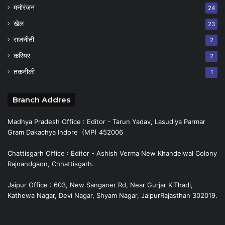
मनोरंजन
24
खेल
23
राजनीती
2
करियर
2
तकनीकी
1
Branch Addres
Madhya Pradesh Office : Editor - Tarun Yadav, Lasudiya Parmar
Gram Dakachya Indore (MP) 452006
Chattisgarh Office : Editor - Ashish Verma New Khandelwal Colony
Rajnandgaon, Chhattisgarh.
Jaipur Office : 603, New Sanganer Rd, Near Gurjar KiThadi,
Kathewa Nagar, Devi Nagar, Shyam Nagar, JaipurRajasthan 302019.