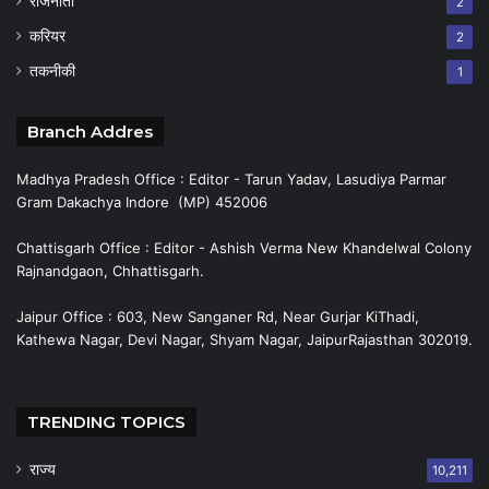
राजनीती
2
करियर
2
तकनीकी
1
Branch Addres
Madhya Pradesh Office : Editor - Tarun Yadav, Lasudiya Parmar
Gram Dakachya Indore (MP) 452006
Chattisgarh Office : Editor - Ashish Verma New Khandelwal Colony
Rajnandgaon, Chhattisgarh.
Jaipur Office : 603, New Sanganer Rd, Near Gurjar KiThadi,
Kathewa Nagar, Devi Nagar, Shyam Nagar, JaipurRajasthan 302019.
TRENDING TOPICS
राज्य
10,211