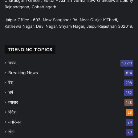
Chattisgarh Office : Editor - Ashish Verma New Khandelwal Colony
Rajnandgaon, Chhattisgarh.
Jaipur Office : 603, New Sanganer Rd, Near Gurjar KiThadi,
Kathewa Nagar, Devi Nagar, Shyam Nagar, JaipurRajasthan 302019.
TRENDING TOPICS
राज्य
10,211
Breaking News
814
देश
298
धर्म
262
व्यापार
148
विदेश
28
मनोरंजन
24
खेल
23