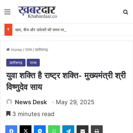
Menu
Se
खाद, बीज और उर्वरकों की समय पर उपलब्धता से किसानों में उत्साह, नैनो डीएपी और नैनो यूरिया बने किसानों के भरोसेमंद कृषि साथी…..
Home
/
राज्य
/
छत्तीसगढ़
छत्तीसगढ़
राज्य
युवा शक्ति है राष्ट्र शक्ति- मुख्यमंत्री श्री
विष्णुदेव साय
News Desk
May 29, 2025
3 minutes read
Facebook
X
Messenger
WhatsApp
Telegram
Share via Email
Print