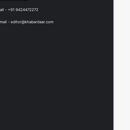
all - +91 9424472272
mail -
editor@khabardaar.com