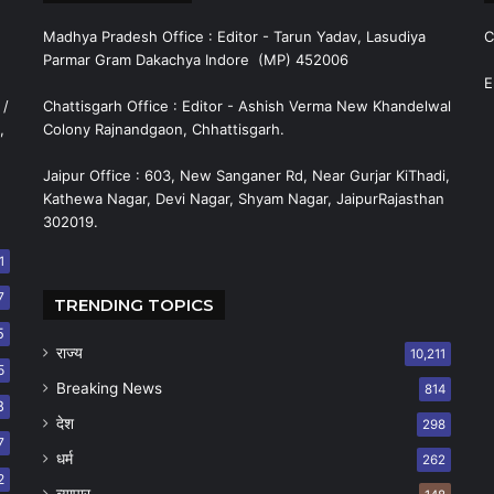
Madhya Pradesh Office : Editor - Tarun Yadav, Lasudiya
C
Parmar Gram Dakachya Indore (MP) 452006
E
 /
Chattisgarh Office : Editor - Ashish Verma New Khandelwal
,
Colony Rajnandgaon, Chhattisgarh.
Jaipur Office : 603, New Sanganer Rd, Near Gurjar KiThadi,
Kathewa Nagar, Devi Nagar, Shyam Nagar, JaipurRajasthan
302019.
1
7
TRENDING TOPICS
5
राज्य
10,211
5
Breaking News
814
8
देश
298
7
धर्म
262
2