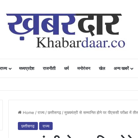
राज्य
मध्यप्रदेश
राजनीती
धर्म
मनोरंजन
खेल
अन्य खबरें
ं में उत्साह, नैनो डीएपी और नैनो यूरिया बने किसानों के भरोसेमंद कृषि साथी…..
Home
/
राज्य
/
छत्तीसगढ़
/
मुख्यमंत्री से सम्मानित होने पर पीएससी परीक्षा में 
छत्तीसगढ़
राज्य