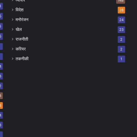
व्यापार
148
8
विदेश
28
5
मनोरंजन
24
6
खेल
23
5
राजनीती
2
8
करियर
2
7
तकनीकी
1
4
8
2
8
8
4
3
2