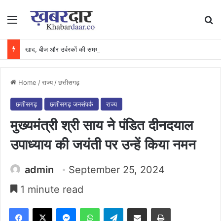
Menu
Se
खाद, बीज और उर्वरकों की समय पर उपलब्धता से किसानों में उत्साह, नैनो डीएपी और नैनो यूरिया बने किसानों के भरोसेमंद कृषि साथी…..
Home
/
राज्य
/
छत्तीसगढ़
छत्तीसगढ़
छत्तीसगढ़ जनसंपर्क
राज्य
मुख्यमंत्री श्री साय ने पंडित दीनदयाल
उपाध्याय की जयंती पर उन्हें किया नमन
admin
September 25, 2024
1 minute read
Facebook
X
Messenger
WhatsApp
Telegram
Share via Email
Print