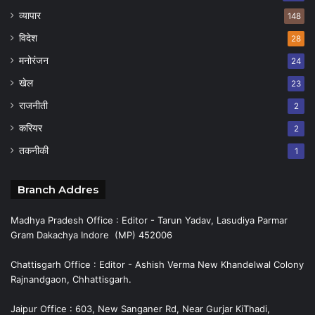
व्यापार
148
विदेश
28
मनोरंजन
24
खेल
23
राजनीती
2
करियर
2
तकनीकी
1
Branch Addres
Madhya Pradesh Office : Editor - Tarun Yadav, Lasudiya Parmar
Gram Dakachya Indore (MP) 452006
Chattisgarh Office : Editor - Ashish Verma New Khandelwal Colony
Rajnandgaon, Chhattisgarh.
Jaipur Office : 603, New Sanganer Rd, Near Gurjar KiThadi,