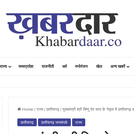
राज्य
मध्यप्रदेश
राजनीती
धर्म
मनोरंजन
खेल
अन्य खबरें
ं में उत्साह, नैनो डीएपी और नैनो यूरिया बने किसानों के भरोसेमंद कृषि साथी…..
Home
/
राज्य
/
छत्तीसगढ़
/
मुख्यमंत्री श्री विष्णु देव साय के नेतृत्व में छत्तीसग
छत्तीसगढ़
छत्तीसगढ़ जनसंपर्क
राज्य