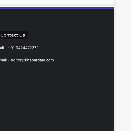
Contact Us
all - +91 9424472272
mail -
editor@khabardaar.com