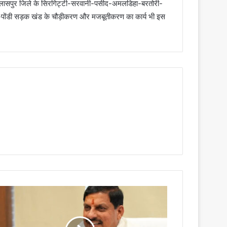
ि बिलासपुर जिले के सिरगिट्टी-सरवानी-पसीद-अमलडिहा-बरतोरी-
धा-पोंडी सड़क खंड के चौड़ीकरण और मजबूतीकरण का कार्य भी इस