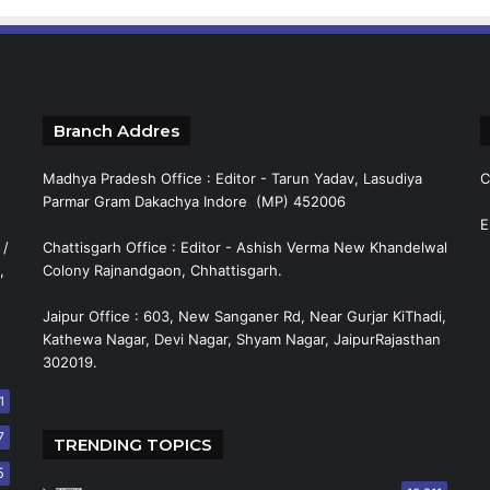
Branch Addres
Madhya Pradesh Office : Editor - Tarun Yadav, Lasudiya
C
Parmar Gram Dakachya Indore (MP) 452006
E
 /
Chattisgarh Office : Editor - Ashish Verma New Khandelwal
,
Colony Rajnandgaon, Chhattisgarh.
Jaipur Office : 603, New Sanganer Rd, Near Gurjar KiThadi,
Kathewa Nagar, Devi Nagar, Shyam Nagar, JaipurRajasthan
302019.
1
7
TRENDING TOPICS
5