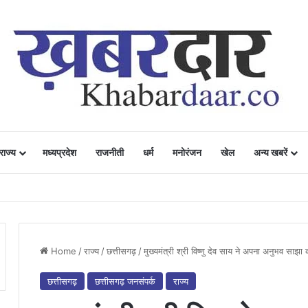
राज्य
मध्यप्रदेश
राजनीती
धर्म
मनोरंजन
खेल
अन्य खबरें
ं में उत्साह, नैनो डीएपी और नैनो यूरिया बने किसानों के भरोसेमंद कृषि साथी…..
Home
/
राज्य
/
छत्तीसगढ़
/
मुख्यमंत्री श्री विष्णु देव साय ने अपना अनुभव साझ
छत्तीसगढ़
छत्तीसगढ़ जनसंपर्क
राज्य