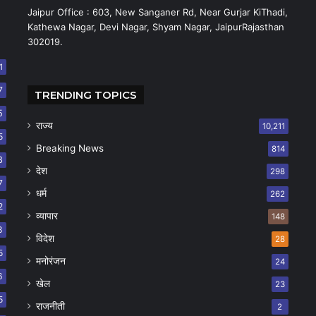
Jaipur Office : 603, New Sanganer Rd, Near Gurjar KiThadi,
Kathewa Nagar, Devi Nagar, Shyam Nagar, JaipurRajasthan
302019.
1
7
TRENDING TOPICS
5
राज्य
10,211
5
Breaking News
814
8
देश
298
7
धर्म
262
2
व्यापार
148
8
विदेश
28
5
मनोरंजन
24
6
खेल
23
5
राजनीती
2