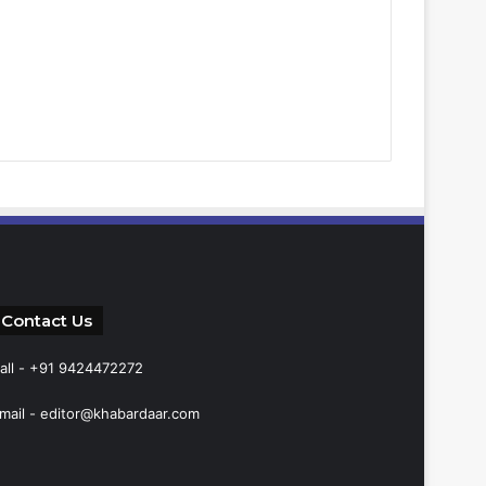
Contact Us
all - +91 9424472272
mail -
editor@khabardaar.com