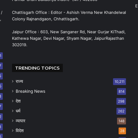
E
 /
Chattisgarh Office : Editor - Ashish Verma New Khandelwal
,
Colony Rajnandgaon, Chhattisgarh.
Jaipur Office : 603, New Sanganer Rd, Near Gurjar KiThadi,
Kathewa Nagar, Devi Nagar, Shyam Nagar, JaipurRajasthan
302019.
1
7
TRENDING TOPICS
5
राज्य
10,211
5
Breaking News
814
8
देश
298
7
धर्म
262
2
व्यापार
148
8
विदेश
28
5