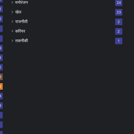
मनोरंजन
24
6
खेल
23
5
राजनीती
2
8
करियर
2
7
तकनीकी
1
4
8
2
8
8
4
3
2
2