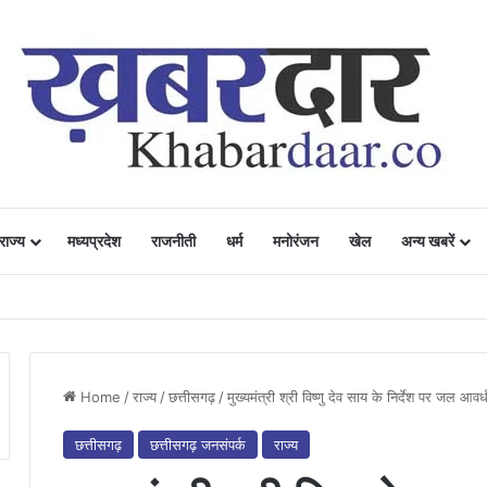
राज्य
मध्यप्रदेश
राजनीती
धर्म
मनोरंजन
खेल
अन्य खबरें
ं में उत्साह, नैनो डीएपी और नैनो यूरिया बने किसानों के भरोसेमंद कृषि साथी…..
Home
/
राज्य
/
छत्तीसगढ़
/
मुख्यमंत्री श्री विष्णु देव साय के निर्देश पर जल आ
छत्तीसगढ़
छत्तीसगढ़ जनसंपर्क
राज्य