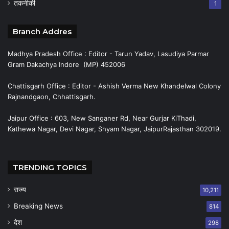
तकनीकी
1
Branch Addres
Madhya Pradesh Office : Editor - Tarun Yadav, Lasudiya Parmar
Gram Dakachya Indore (MP) 452006
Chattisgarh Office : Editor - Ashish Verma New Khandelwal Colony
Rajnandgaon, Chhattisgarh.
Jaipur Office : 603, New Sanganer Rd, Near Gurjar KiThadi,
Kathewa Nagar, Devi Nagar, Shyam Nagar, JaipurRajasthan 302019.
TRENDING TOPICS
राज्य
10,211
Breaking News
814
देश
298