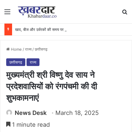
Menu
Se
खाद, बीज और उर्वरकों की समय पर उपलब्धता से किसानों में उत्साह, नैनो डीएपी और नैनो यूरिया बने किसानों के भरोसेमंद कृषि साथी…..
Home
/
राज्य
/
छत्तीसगढ़
छत्तीसगढ़
राज्य
मुख्यमंत्री श्री विष्णु देव साय ने
प्रदेशवासियों को रंगपंचमी की दी
शुभकामनाएं
News Desk
March 18, 2025
1 minute read