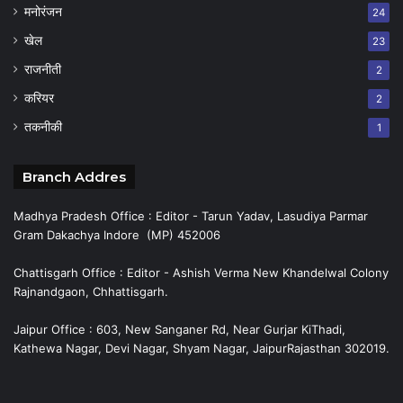
मनोरंजन
24
खेल
23
राजनीती
2
करियर
2
तकनीकी
1
Branch Addres
Madhya Pradesh Office : Editor - Tarun Yadav, Lasudiya Parmar
Gram Dakachya Indore (MP) 452006
Chattisgarh Office : Editor - Ashish Verma New Khandelwal Colony
Rajnandgaon, Chhattisgarh.
Jaipur Office : 603, New Sanganer Rd, Near Gurjar KiThadi,
Kathewa Nagar, Devi Nagar, Shyam Nagar, JaipurRajasthan 302019.