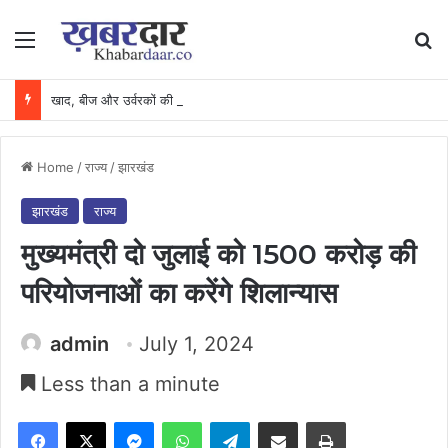
Menu
Se
खाद, बीज और उर्वरकों की समय पर उपलब्धता से किसानों में उत्साह, नैनो डीएपी और नैनो यूरिया बने किसानों के भरोसेमंद कृषि साथी…..
Home
/
राज्य
/
झारखंड
झारखंड
राज्य
मुख्यमंत्री दो जुलाई को 1500 करोड़ की
परियोजनाओं का करेंगे शिलान्यास
admin
July 1, 2024
Less than a minute
Facebook
X
Messenger
WhatsApp
Telegram
Share via Email
Print