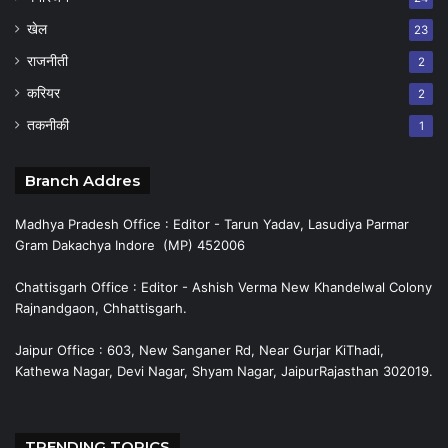
खेल
23
राजनीती
2
करियर
2
तकनीकी
1
Branch Addres
Madhya Pradesh Office : Editor - Tarun Yadav, Lasudiya Parmar
Gram Dakachya Indore (MP) 452006
Chattisgarh Office : Editor - Ashish Verma New Khandelwal Colony
Rajnandgaon, Chhattisgarh.
Jaipur Office : 603, New Sanganer Rd, Near Gurjar KiThadi,
Kathewa Nagar, Devi Nagar, Shyam Nagar, JaipurRajasthan 302019.
TRENDING TOPICS