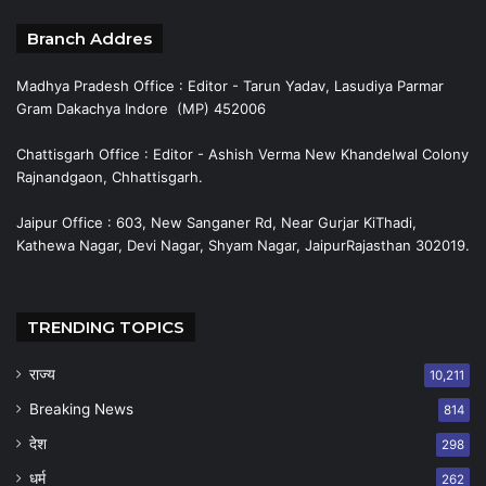
Branch Addres
Madhya Pradesh Office : Editor - Tarun Yadav, Lasudiya Parmar
Gram Dakachya Indore (MP) 452006
Chattisgarh Office : Editor - Ashish Verma New Khandelwal Colony
Rajnandgaon, Chhattisgarh.
Jaipur Office : 603, New Sanganer Rd, Near Gurjar KiThadi,
Kathewa Nagar, Devi Nagar, Shyam Nagar, JaipurRajasthan 302019.
TRENDING TOPICS
राज्य
10,211
Breaking News
814
देश
298
धर्म
262