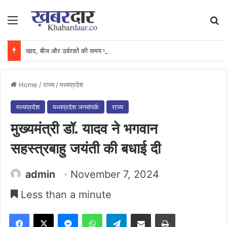
Menu
Se
खाद, बीज और उर्वरकों की समय पर उपलब्धता से किसानों में उत्साह, नैनो डीएपी और नैनो यूरिया बने किसानों के भरोसेमंद कृषि साथी…..
Home
/
राज्य
/
मध्यप्रदेश
मध्यप्रदेश
मध्यप्रदेश जनसंपर्क
राज्य
मुख्यमंत्री डॉ. यादव ने भगवान
सहस्त्रबाहु जयंती की बधाई दी
admin
November 7, 2024
Less than a minute
Facebook
X
Messenger
WhatsApp
Telegram
Share via Email
Print