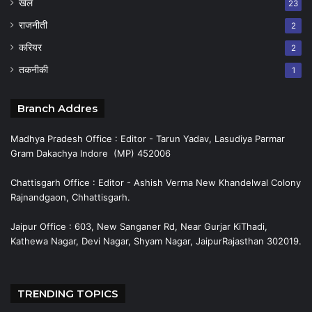
खेल
23
राजनीती
2
करियर
2
तकनीकी
1
Branch Addres
Madhya Pradesh Office : Editor - Tarun Yadav, Lasudiya Parmar
Gram Dakachya Indore (MP) 452006
Chattisgarh Office : Editor - Ashish Verma New Khandelwal Colony
Rajnandgaon, Chhattisgarh.
Jaipur Office : 603, New Sanganer Rd, Near Gurjar KiThadi,
Kathewa Nagar, Devi Nagar, Shyam Nagar, JaipurRajasthan 302019.
TRENDING TOPICS