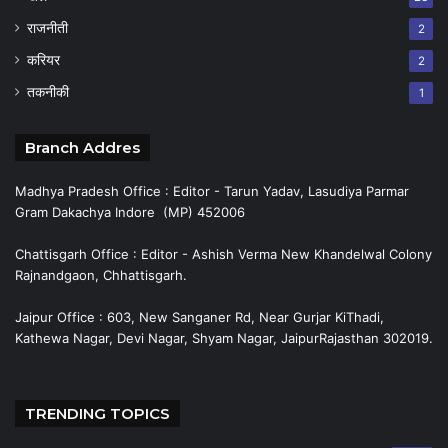
राजनीती
2
करियर
2
तकनीकी
1
Branch Addres
Madhya Pradesh Office : Editor - Tarun Yadav, Lasudiya Parmar
Gram Dakachya Indore (MP) 452006
Chattisgarh Office : Editor - Ashish Verma New Khandelwal Colony
Rajnandgaon, Chhattisgarh.
Jaipur Office : 603, New Sanganer Rd, Near Gurjar KiThadi,
Kathewa Nagar, Devi Nagar, Shyam Nagar, JaipurRajasthan 302019.
TRENDING TOPICS