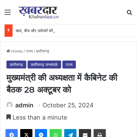
Menu
Se
खाद, बीज और उर्वरकों की समय पर उपलब्धता से किसानों में उत्साह, नैनो डीएपी और नैनो यूरिया बने किसानों के भरोसेमंद कृषि साथी…..
Home
/
राज्य
/
छत्तीसगढ़
छत्तीसगढ़
छत्तीसगढ़ जनसंपर्क
राज्य
मुख्यमंत्री की अध्यक्षता में कैबिनेट की
बैठक 28 अक्टूबर को
admin
October 25, 2024
Less than a minute
Facebook
X
Messenger
WhatsApp
Telegram
Share via Email
Print