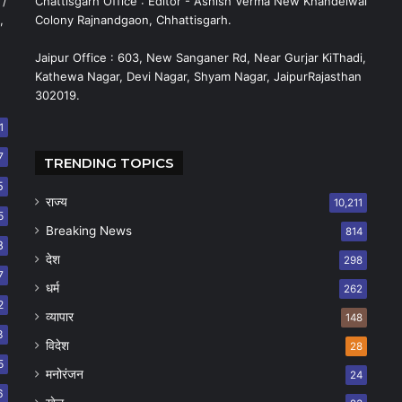
 /
Chattisgarh Office : Editor - Ashish Verma New Khandelwal
,
Colony Rajnandgaon, Chhattisgarh.
Jaipur Office : 603, New Sanganer Rd, Near Gurjar KiThadi,
Kathewa Nagar, Devi Nagar, Shyam Nagar, JaipurRajasthan
302019.
1
7
TRENDING TOPICS
5
राज्य
10,211
5
Breaking News
814
8
देश
298
7
धर्म
262
2
व्यापार
148
8
विदेश
28
5
मनोरंजन
24
6