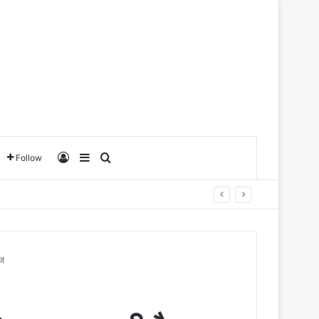
Log In
Sidebar
Search for
Follow
आज