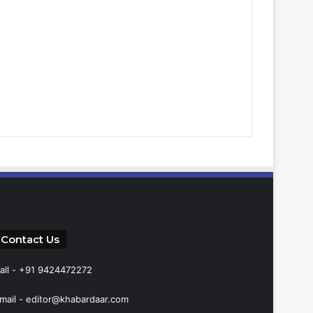
Contact Us
all - +91 9424472272
mail -
editor@khabardaar.com