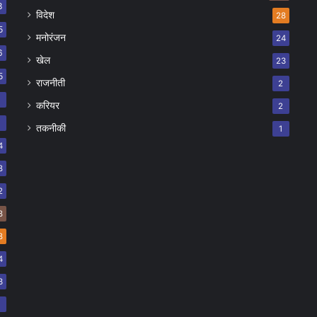
8
विदेश
28
5
मनोरंजन
24
6
खेल
23
5
राजनीती
2
8
करियर
2
7
तकनीकी
1
4
8
2
8
8
4
3
2