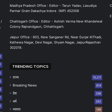
Madhya Pradesh Office : Editor - Tarun Yadav, Lasudiya
C
Parmar Gram Dakachya Indore (MP) 452006
E
 /
Chattisgarh Office : Editor - Ashish Verma New Khandelwal
,
Colony Rajnandgaon, Chhattisgarh.
Jaipur Office : 603, New Sanganer Rd, Near Gurjar KiThadi,
Kathewa Nagar, Devi Nagar, Shyam Nagar, JaipurRajasthan
302019.
1
7
TRENDING TOPICS
5
राज्य
10,211
5
Breaking News
814
8
देश
298
7
धर्म
262
2
व्यापार
148