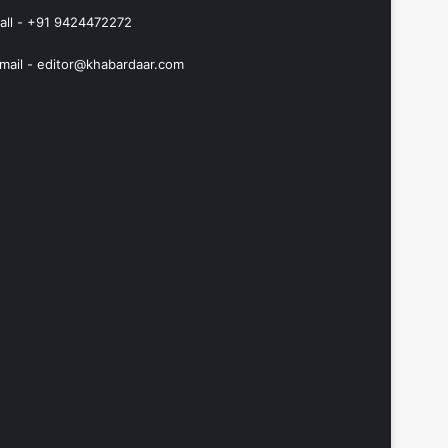
all - +91 9424472272
mail -
editor@khabardaar.com