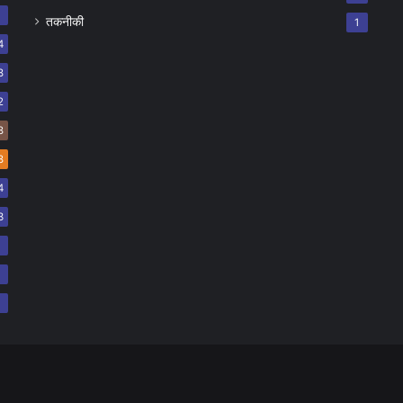
7
तकनीकी
1
4
8
2
8
8
4
3
2
2