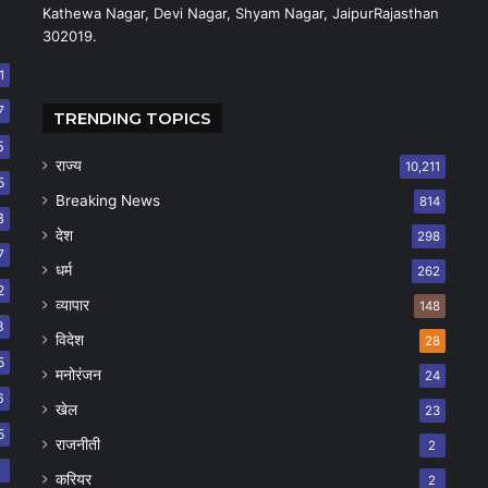
Kathewa Nagar, Devi Nagar, Shyam Nagar, JaipurRajasthan
302019.
1
7
TRENDING TOPICS
5
राज्य
10,211
5
Breaking News
814
8
देश
298
7
धर्म
262
2
व्यापार
148
8
विदेश
28
5
मनोरंजन
24
6
खेल
23
5
राजनीती
2
8
करियर
2