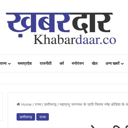
राज्य
मध्यप्रदेश
राजनीती
धर्म
मनोरंजन
खेल
अन्य खबरें
ं में उत्साह, नैनो डीएपी और नैनो यूरिया बने किसानों के भरोसेमंद कृषि साथी…..
Home
/
राज्य
/
छत्तीसगढ़
/
महाप्रभु जगन्नाथ के प्रति जितना स्नेह ओडिशा के लोगों
छत्तीसगढ़
राज्य