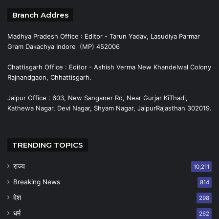
Branch Addres
Madhya Pradesh Office : Editor - Tarun Yadav, Lasudiya Parmar
Gram Dakachya Indore (MP) 452006
Chattisgarh Office : Editor - Ashish Verma New Khandelwal Colony
Rajnandgaon, Chhattisgarh.
Jaipur Office : 603, New Sanganer Rd, Near Gurjar KiThadi,
Kathewa Nagar, Devi Nagar, Shyam Nagar, JaipurRajasthan 302019.
TRENDING TOPICS
राज्य
10,211
Breaking News
814
देश
298
धर्म
262