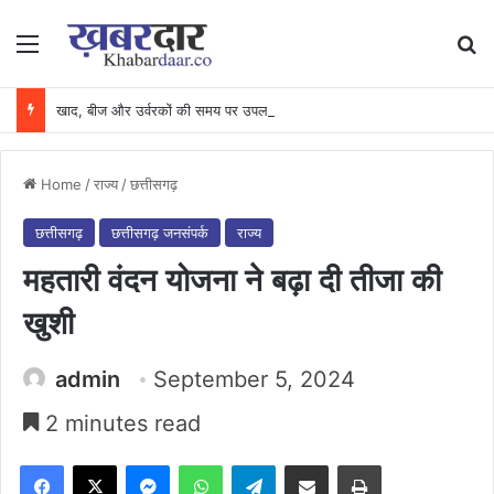
Menu
Se
खाद, बीज और उर्वरकों की समय पर उपलब्धता से किसानों में उत्साह, नैनो डीएपी और नैनो यूरिया बने किसानों के भरोसेमंद कृषि साथी…..
Home
/
राज्य
/
छत्तीसगढ़
छत्तीसगढ़
छत्तीसगढ़ जनसंपर्क
राज्य
महतारी वंदन योजना ने बढ़ा दी तीजा की
खुशी
admin
September 5, 2024
2 minutes read
Facebook
X
Messenger
WhatsApp
Telegram
Share via Email
Print