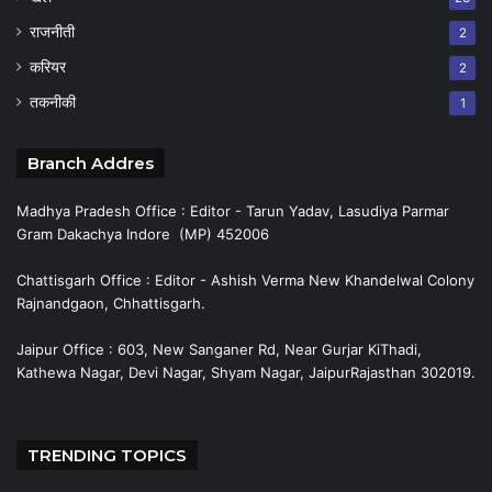
राजनीती
2
करियर
2
तकनीकी
1
Branch Addres
Madhya Pradesh Office : Editor - Tarun Yadav, Lasudiya Parmar
Gram Dakachya Indore (MP) 452006
Chattisgarh Office : Editor - Ashish Verma New Khandelwal Colony
Rajnandgaon, Chhattisgarh.
Jaipur Office : 603, New Sanganer Rd, Near Gurjar KiThadi,
Kathewa Nagar, Devi Nagar, Shyam Nagar, JaipurRajasthan 302019.
TRENDING TOPICS