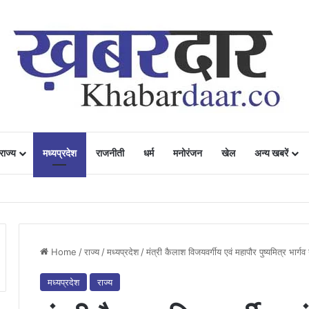
राज्य
मध्यप्रदेश
राजनीती
धर्म
मनोरंजन
खेल
अन्य खबरें
ं में उत्साह, नैनो डीएपी और नैनो यूरिया बने किसानों के भरोसेमंद कृषि साथी…..
Home
/
राज्य
/
मध्यप्रदेश
/
मंत्री कैलाश विजयवर्गीय एवं महापौर पुष्यमित्र भार्गव न
मध्यप्रदेश
राज्य