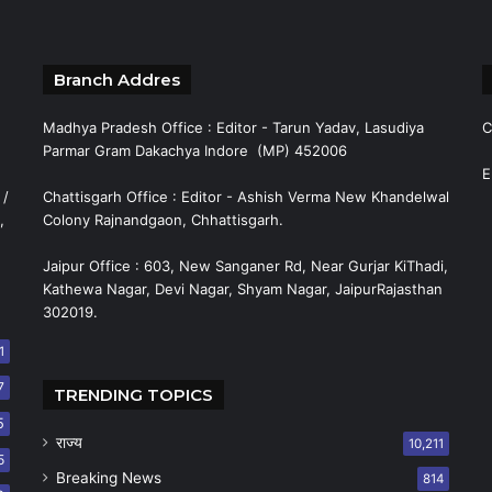
Branch Addres
Madhya Pradesh Office : Editor - Tarun Yadav, Lasudiya
C
Parmar Gram Dakachya Indore (MP) 452006
E
 /
Chattisgarh Office : Editor - Ashish Verma New Khandelwal
,
Colony Rajnandgaon, Chhattisgarh.
Jaipur Office : 603, New Sanganer Rd, Near Gurjar KiThadi,
Kathewa Nagar, Devi Nagar, Shyam Nagar, JaipurRajasthan
302019.
1
7
TRENDING TOPICS
5
राज्य
10,211
5
Breaking News
814