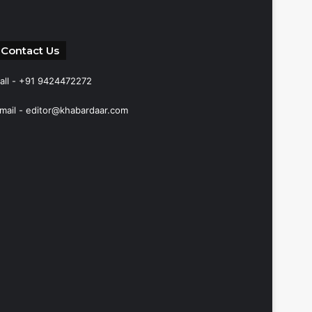
Contact Us
all - +91 9424472272
mail -
editor@khabardaar.com