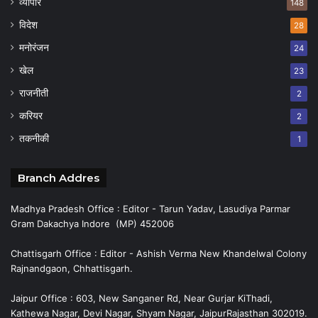
व्यापार
148
विदेश
28
मनोरंजन
24
खेल
23
राजनीती
2
करियर
2
तकनीकी
1
Branch Addres
Madhya Pradesh Office : Editor - Tarun Yadav, Lasudiya Parmar
Gram Dakachya Indore (MP) 452006
Chattisgarh Office : Editor - Ashish Verma New Khandelwal Colony
Rajnandgaon, Chhattisgarh.
Jaipur Office : 603, New Sanganer Rd, Near Gurjar KiThadi,
Kathewa Nagar, Devi Nagar, Shyam Nagar, JaipurRajasthan 302019.