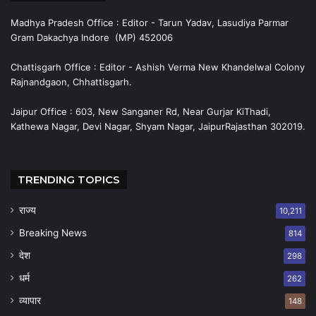
Madhya Pradesh Office : Editor - Tarun Yadav, Lasudiya Parmar
Gram Dakachya Indore (MP) 452006
Chattisgarh Office : Editor - Ashish Verma New Khandelwal Colony
Rajnandgaon, Chhattisgarh.
Jaipur Office : 603, New Sanganer Rd, Near Gurjar KiThadi,
Kathewa Nagar, Devi Nagar, Shyam Nagar, JaipurRajasthan 302019.
TRENDING TOPICS
राज्य
10,211
Breaking News
814
देश
298
धर्म
262
व्यापार
148